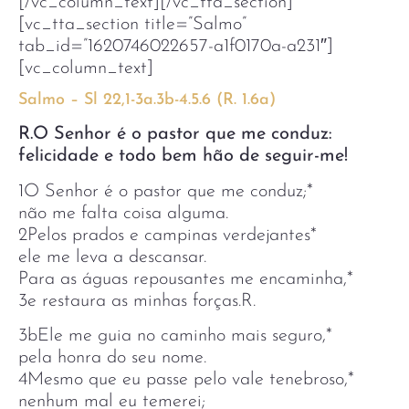
[/vc_column_text][/vc_tta_section]
[vc_tta_section title=”Salmo”
tab_id=”1620746022657-a1f0170a-a231″]
[vc_column_text]
Salmo – Sl 22,1-3a.3b-4.5.6 (R. 1.6a)
R.O Senhor é o pastor que me conduz:
felicidade e todo bem hão de seguir-me!
1O Senhor é o pastor que me conduz;*
não me falta coisa alguma.
2Pelos prados e campinas verdejantes*
ele me leva a descansar.
Para as águas repousantes me encaminha,*
3e restaura as minhas forças.R.
3bEle me guia no caminho mais seguro,*
pela honra do seu nome.
4Mesmo que eu passe pelo vale tenebroso,*
nenhum mal eu temerei;