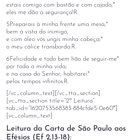
estais comigo com bastão e com cajado;*
eles me dão a segurança!R.
5Preparais à minha frente uma mesa,*
bem à vista do inimigo,
e com óleo vós ungis minha cabeça;*
o meu cálice transborda.R.
6Felicidade e todo bem hão de seguir-me*
por toda a minha vida;
e na casa do Senhor, habitarei*
pelos tempos infinitos.R.
[/vc_column_text][/vc_tta_section]
[vc_tta_section title=”2ª Leitura”
tab_id=”1620753568383-884cfde5-0e60″]
[vc_column_text]
Leitura da Carta de São Paulo aos
Efésios (Ef 2,13-18):