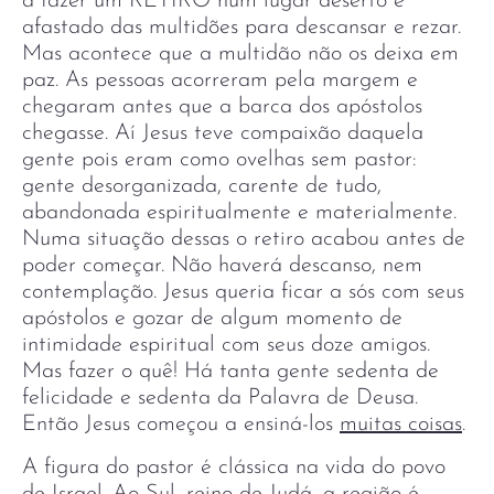
a fazer um RETIRO num lugar deserto e
afastado das multidões para descansar e rezar.
Mas acontece que a multidão não os deixa em
paz. As pessoas acorreram pela margem e
chegaram antes que a barca dos apóstolos
chegasse. Aí Jesus teve compaixão daquela
gente pois eram como ovelhas sem pastor:
gente desorganizada, carente de tudo,
abandonada espiritualmente e materialmente.
Numa situação dessas o retiro acabou antes de
poder começar. Não haverá descanso, nem
contemplação. Jesus queria ficar a sós com seus
apóstolos e gozar de algum momento de
intimidade espiritual com seus doze amigos.
Mas fazer o quê! Há tanta gente sedenta de
felicidade e sedenta da Palavra de Deusa.
Então Jesus começou a ensiná-los
muitas coisas
.
A figura do pastor é clássica na vida do povo
de Israel. Ao Sul, reino de Judá, a região é