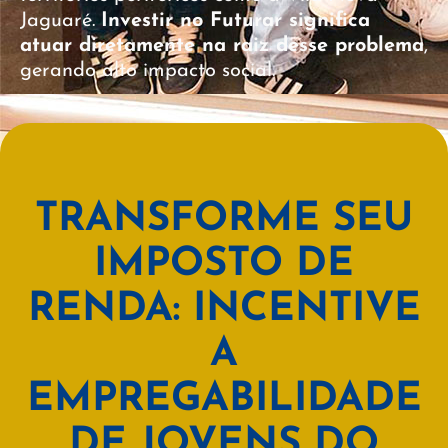
Jaguaré.
Investir no Futurar significa
atuar diretamente na raiz desse problema
,
gerando alto impacto social.
TRANSFORME SEU
IMPOSTO DE
RENDA: INCENTIVE
A
EMPREGABILIDADE
DE JOVENS DO