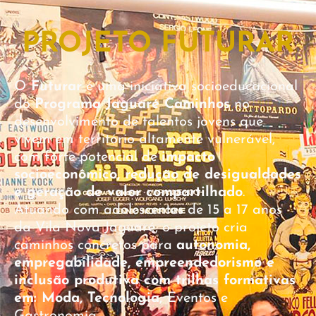
PROJETO FUTURAR
O
Futurar
é uma iniciativa socioeducacional
do
Programa Jaguaré Caminhos
no
desenvolvimento de talentos jovens que
vivem em território altamente vulnerável,
com forte potencial de
impacto
socioeconômico, redução de desigualdades
e geração de valor compartilhado
.
Atuando com adolescentes de 15 a 17 anos
da Vila Nova Jaguaré, o projeto cria
caminhos concretos para
autonomia,
empregabilidade, empreendedorismo e
inclusão produtiva com trilhas formativas
em: Moda, Tecnologia
,
Eventos e