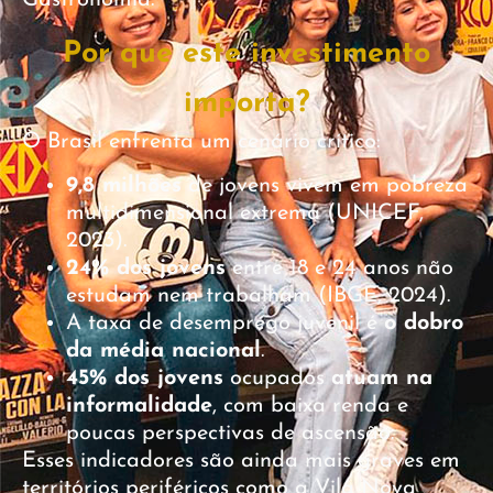
Gastronomia.
Por que este investimento
importa?
O Brasil enfrenta um cenário crítico:
9,8 milhões
de jovens vivem em pobreza
multidimensional extrema (UNICEF,
2023).
24% dos jovens
entre 18 e 24 anos não
estudam nem trabalham (IBGE, 2024).
A taxa de desemprego juvenil é
o dobro
da média nacional
.
45% dos jovens
ocupados
atuam na
informalidade
, com baixa renda e
poucas perspectivas de ascensão.
Esses indicadores são ainda mais graves em
territórios periféricos como a Vila Nova