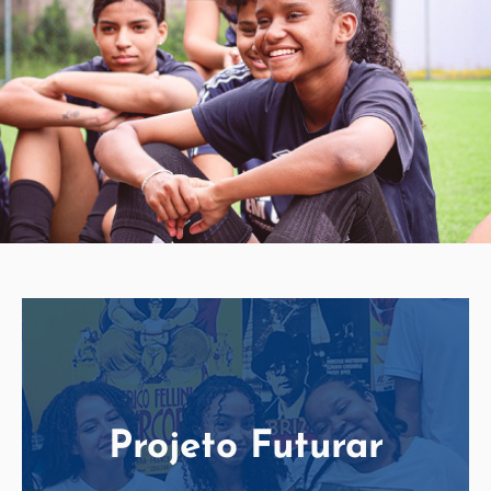
Projeto Futurar
Saiba mais