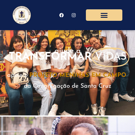
ajude a
TRANSFORMAR
VIDAS
apoie o
da Congregação de Santa Cruz