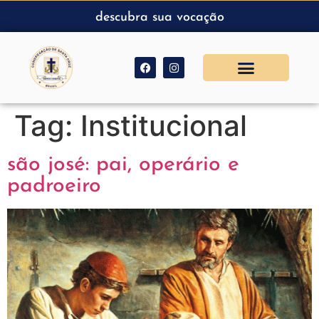
descubra sua vocação
Tag:
Institucional
são josé: pai, operário e
padroeiro