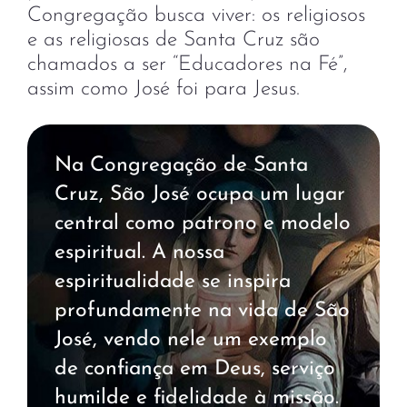
Congregação busca viver: os religiosos
e as religiosas de Santa Cruz são
chamados a ser “Educadores na Fé”,
assim como José foi para Jesus.
Na Congregação de Santa
Cruz, São José ocupa um lugar
central como patrono e modelo
espiritual. A nossa
espiritualidade se inspira
profundamente na vida de São
José, vendo nele um exemplo
de confiança em Deus, serviço
humilde e fidelidade à missão.