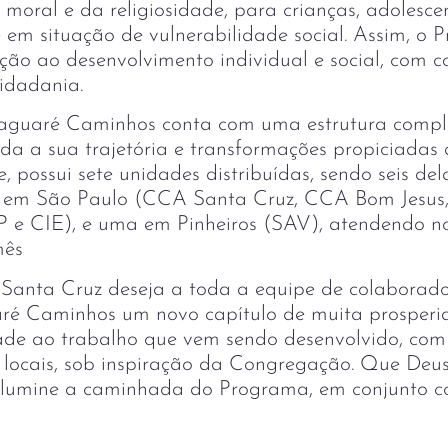
 moral e da religiosidade, para crianças, adolescen
 em situação de vulnerabilidade social. Assim, o 
ção ao desenvolvimento individual e social, com c
 cidadania.
Jaguaré Caminhos conta com uma estrutura compl
oda a sua trajetória e transformações propiciadas 
, possui sete unidades distribuídas, sendo seis d
, em São Paulo (CCA Santa Cruz, CCA Bom Jesus,
 e CIE), e uma em Pinheiros (SAV), atendendo no
mês
anta Cruz deseja a toda a equipe de colaborador
é Caminhos um novo capítulo de muita prosperid
ade ao trabalho que vem sendo desenvolvido, com
s locais, sob inspiração da Congregação. Que Deu
 ilumine a caminhada do Programa, em conjunto
!