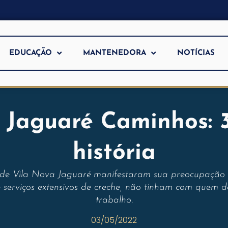
EDUCAÇÃO
MANTENEDORA
NOTÍCIAS
Jaguaré Caminhos: 
história
e Vila Nova Jaguaré manifestaram sua preocupação so
 serviços extensivos de creche, não tinham com quem de
trabalho.
03/05/2022