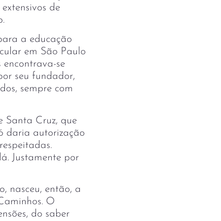
 extensivos de
ho.
para a educação
ticular em São Paulo
s encontrava-se
or seu fundador,
todos, sempre com
e Santa Cruz, que
só daria autorização
respeitadas.
lá. Justamente por
, nasceu, então, a
 Caminhos. O
nsões, do saber