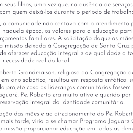
 seus filhos, uma vez que, na ausência de serviços
 com quem deixá-los durante o período de trabal
s, a comunidade não contava com o atendimento 
 já naquela época, os valores para a educação par
rçamentos familiares. A solicitação daquelas mãe
a missão deixada à Congregação de Santa Cruz p
 de oferecer educação integral e de qualidade a 
 necessidade real do local.
Roberto Grandmaison, religioso da Congregação d
 em ano sabático, resultou em resposta enfática: 
 projeto caso as lideranças comunitárias fossem 
aguaré, Pe. Roberto era muito ativo e querido por 
preservação integral da identidade comunitária.
tação das mães e ao direcionamento do Pe. Roberto
os mais tarde, viria a se chamar Programa Jaguaré
 missão proporcionar educação em todas as dime