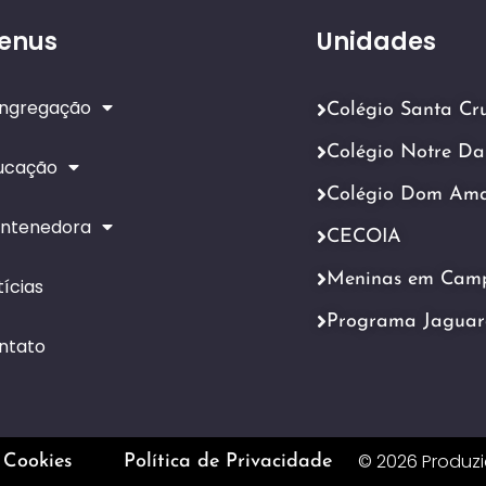
enus
Unidades
ngregação
Colégio Santa Cr
Colégio Notre D
ucação
Colégio Dom Am
ntenedora
CECOIA
Meninas em Cam
ícias
Programa Jaguar
ntato
© 2026 Produz
 Cookies
Política de Privacidade