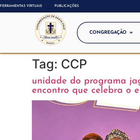
FERRAMENTAS VIRTUAIS
PUBLICAÇÕES
CONGREGAÇÃO
Tag:
CCP
unidade do programa jag
encontro que celebra o 