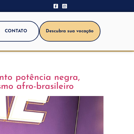
CONTATO
Descubra sua vocação
nto potência negra,
mo afro-brasileiro