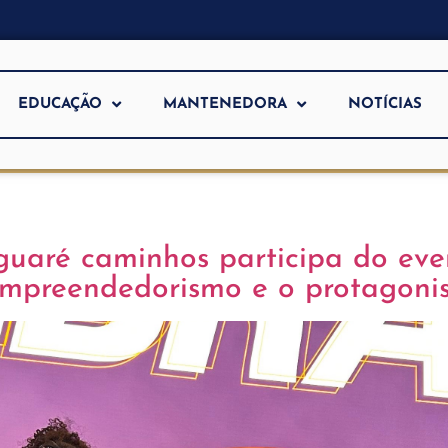
EDUCAÇÃO
MANTENEDORA
NOTÍCIAS
uaré caminhos participa do eve
empreendedorismo e o protagonis