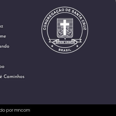
uz
ame
ando
po
é Caminhos
ido por
mncom