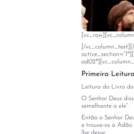
[vc_row][vc_colum
[/vc_column_text][
active_section=”1″]
ad02″][vc_column_
Primeira Leitura
Leitura do Livro do
O Senhor Deus diss
semelhante a ele”.
Então o Senhor Deu
e trouxe-os a Adão
lhe desse.