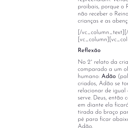
proibais, porque o
não receber o Rein
crianças e as aben
[/vc_column_text][
[vc_column][vc_co
Reflexão
No 2° relato da cri
comparado a um olei
humano:
Adão
(pa
criados, Adão se t
relacionar de igual
serve. Deus, então
em diante ela ficará
tirada do braço par
pé para ficar abai
Adão.