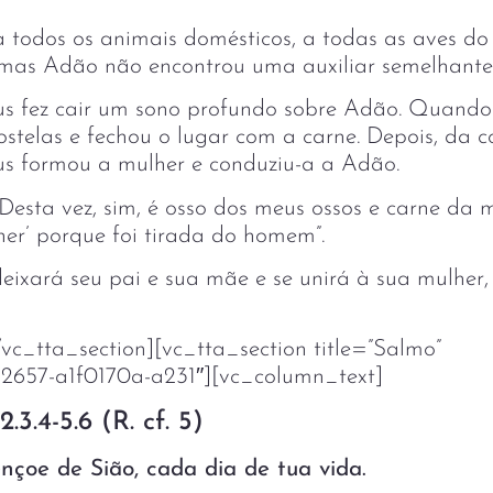
todos os animais domésticos, a todas as aves do 
 mas Adão não encontrou uma auxiliar semelhante 
s fez cair um sono profundo sobre Adão. Quando
ostelas e fechou o lugar com a carne. Depois, da c
s formou a mulher e conduziu-a a Adão.
esta vez, sim, é osso dos meus ossos e carne da 
er’ porque foi tirada do homem”.
eixará seu pai e sua mãe e se unirá à sua mulher,
vc_tta_section][vc_tta_section title=”Salmo”
2657-a1f0170a-a231″][vc_column_text]
.3.4-5.6 (R. cf. 5)
nçoe de Sião, cada dia de tua vida.