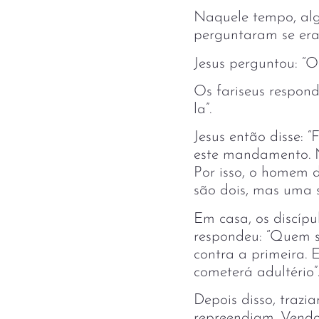
Naquele tempo, alg
perguntaram se era
Jesus perguntou: “
Os fariseus respond
la”.
Jesus então disse: 
este mandamento. N
Por isso, o homem d
são dois, mas uma 
Em casa, os discípu
respondeu: “Quem se
contra a primeira. 
cometerá adultério”
Depois disso, trazi
repreendiam. Vendo 