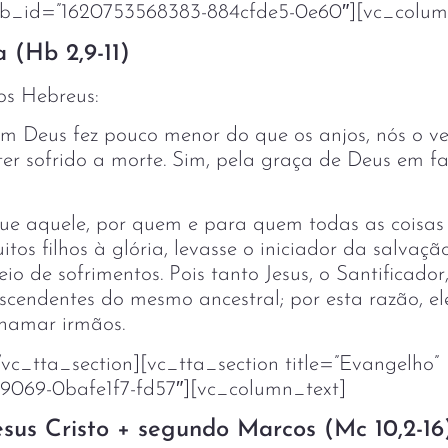
 tab_id=”1620753568383-884cfde5-0e60″][vc_colum
 (Hb 2,9-11)
os Hebreus:
uem Deus fez pouco menor do que os anjos, nós o 
 ter sofrido a morte. Sim, pela graça de Deus em fa
ue aquele, por quem e para quem todas as coisas 
tos filhos à glória, levasse o iniciador da salvaçã
o de sofrimentos. Pois tanto Jesus, o Santificador
escendentes do mesmo ancestral; por esta razão, el
hamar irmãos.
vc_tta_section][vc_tta_section title=”Evangelho”
9069-0bafe1f7-fd57″][vc_column_text]
sus Cristo + segundo Marcos (Mc 10,2-16