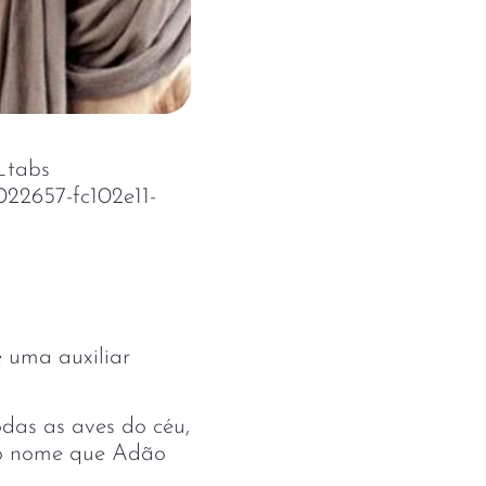
_tabs
022657-fc102e11-
 uma auxiliar
das as aves do céu,
a o nome que Adão