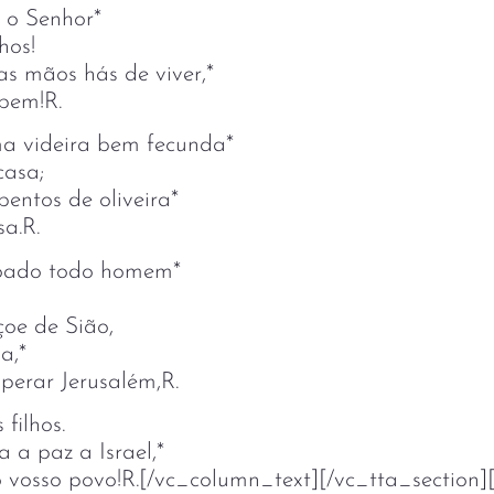
s o Senhor*
hos!
s mãos hás de viver,*
 bem!R.
a videira bem fecunda*
casa;
ebentos de oliveira*
a.R.
oado todo homem*
oe de Sião,
a,*
perar Jerusalém,R.
 filhos.
 a paz a Israel,*
 vosso povo!R.[/vc_column_text][/vc_tta_section]