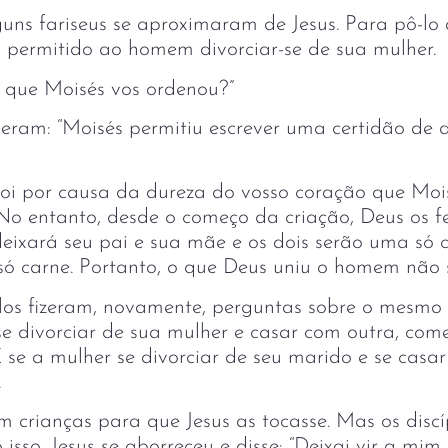
uns fariseus se aproximaram de Jesus. Para pô-lo 
 permitido ao homem divorciar-se de sua mulher.
O que Moisés vos ordenou?”
eram: “Moisés permitiu escrever uma certidão de d
“Foi por causa da dureza do vosso coração que Moi
o entanto, desde o começo da criação, Deus os f
eixará seu pai e sua mãe e os dois serão uma só c
só carne. Portanto, o que Deus uniu o homem não 
los fizeram, novamente, perguntas sobre o mesmo 
 divorciar de sua mulher e casar com outra, come
E se a mulher se divorciar de seu marido e se casar
.
am crianças para que Jesus as tocasse. Mas os discí
isso, Jesus se aborreceu e disse: “Deixai vir a mim