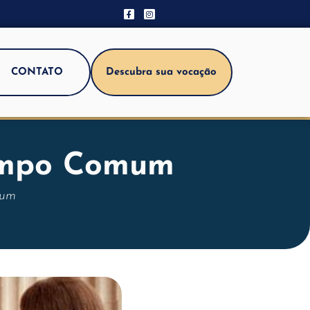
CONTATO
Descubra sua vocação
empo Comum
mum