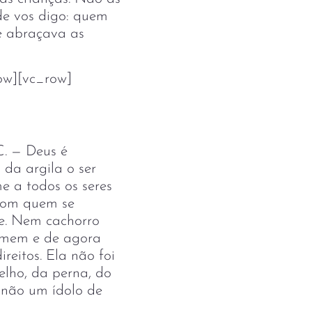
de vos digo: quem
e abraçava as
ow][vc_row]
C. — Deus é
 da argila o ser
e a todos os seres
 com quem se
le. Nem cachorro
homem e de agora
ireitos. Ela não foi
elho, da perna, do
 não um ídolo de