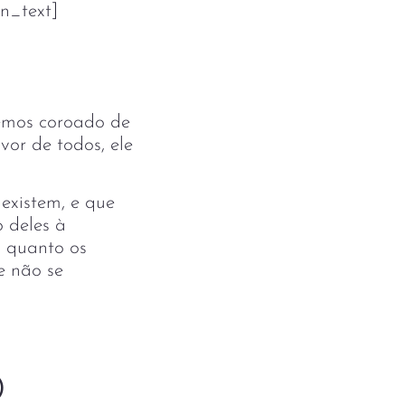
n_text]
vemos coroado de
vor de todos, ele
existem, e que
o deles à
, quanto os
e não se
)