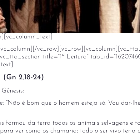
n][vc_column_text]
/vc_column][/vc_row][vc_row][vc_column][vc_tta
[vc_tta_section title=”1ª Leitura” tab_id=”1620746
text]
 (Gn 2,18-24)
 Gênesis:
e: “Não é bom que o homem esteja só. Vou dar-lhe
s formou da terra todos os animais selvagens e to
 para ver como os chamaria; todo o ser vivo teri