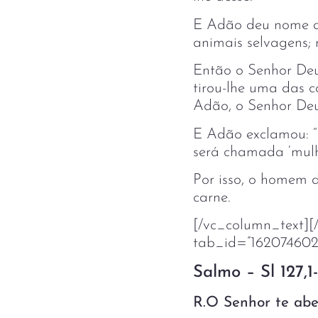
E Adão deu nome a 
animais selvagens;
Então o Senhor Deu
tirou-lhe uma das c
Adão, o Senhor Deu
E Adão exclamou: “D
será chamada ‘mulh
Por isso, o homem d
carne.
[/vc_column_text][/
tab_id=”162074602
Salmo – Sl 127,1-2
R.O Senhor te abe