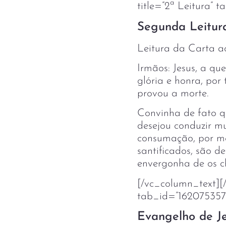
title=”2ª Leitura”
Segunda Leitura
Leitura da Carta a
Irmãos: Jesus, a q
glória e honra, por
provou a morte.
Convinha de fato q
desejou conduzir mui
consumação, por mei
santificados, são d
envergonha de os c
[/vc_column_text][/
tab_id=”162075357
Evangelho de Je