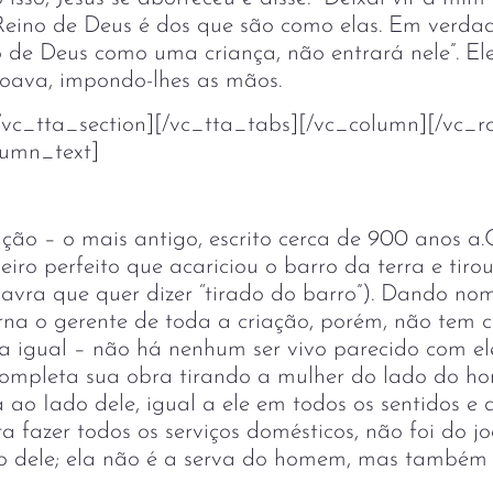
 Reino de Deus é dos que são como elas. Em verda
o de Deus como uma criança, não entrará nele”. El
çoava, impondo-lhes as mãos.
/vc_tta_section][/vc_tta_tabs][/vc_column][/vc_r
lumn_text]
ação – o mais antigo, escrito cerca de 900 anos a.
ro perfeito que acariciou o barro da terra e tirou
lavra que quer dizer “tirado do barro”). Dando nom
orna o gerente de toda a criação, porém, não tem
 a igual – não há nenhum ser vivo parecido com e
 completa sua obra tirando a mulher do lado do 
 ao Iado dele, igual a ele em todos os sentidos e d
a fazer todos os serviços domésticos, não foi do jo
xo dele; ela não é a serva do homem, mas também