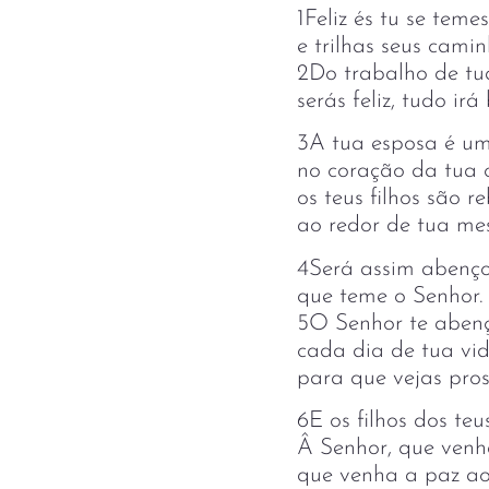
1Feliz és tu se teme
e trilhas seus camin
2Do trabalho de tua
serás feliz, tudo irá
3A tua esposa é um
no coração da tua 
os teus filhos são r
ao redor de tua mes
4Será assim abenç
que teme o Senhor.
5O Senhor te abenç
cada dia de tua vid
para que vejas pros
6E os filhos dos teus
Â Senhor, que venha
que venha a paz ao