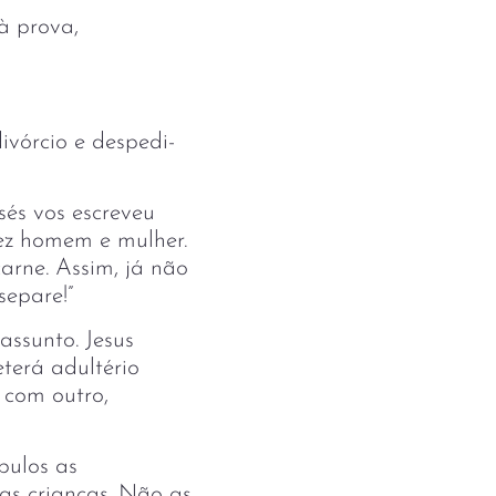
à prova,
ivórcio e despedi-
sés vos escreveu
ez homem e mulher.
arne. Assim, já não
separe!”
assunto. Jesus
terá adultério
 com outro,
pulos as
 as crianças. Não as