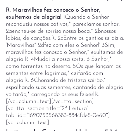
R. Maravilhas fez conosco o Senhor,
exultemos de alegria!
1Quando o Senhor
reconduziu nossos cativos,* parecíamos sonhar;
2aencheu-se de sorriso nossa boca,* 2bnossos
lábios, de canções.R. 2cEntre os gentios se dizia:
‘Maravilhas* 2dfez com eles o Senhor!’ 3Sim,
maravilhas fez conosco o Senhor,* exultemos de
alegria!R. 4Mudai a nossa sorte, ó Senhor,*
como torrentes no deserto. 5Os que lançam as
sementes entre lágrimas,* ceifarão com
alegria.R. 6Chorando de tristeza sairão,*
espalhando suas sementes; cantando de alegria
voltarão,* carregando os seus feixes!R.
[/vc_column_text][/vc_tta_section]
[vc_tta_section title=”2ª Leitura”
tab_id=”1620753568383-884cfde5-0e60″]
[vc_column_text]