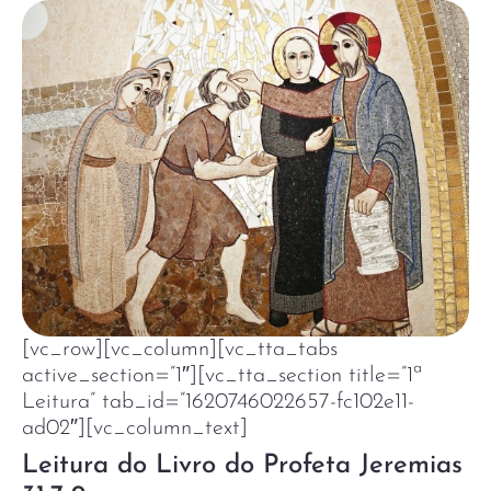
[vc_row][vc_column][vc_tta_tabs
active_section=”1″][vc_tta_section title=”1ª
Leitura” tab_id=”1620746022657-fc102e11-
ad02″][vc_column_text]
Leitura do Livro do Profeta Jeremias