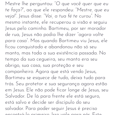
Mestre lhe perguntou: “
O que você quer que eu
te faça?
”, ao que ele respondeu: “
Mestre, que eu
veja!
”. Jesus disse: “
Vai, a tua fé te curou
”. No
mesmo instante, ele recuperou a visão e seguiu
Jesus pelo caminho. Bartimeu, por ser morador
de rua, Jesus não podia lhe dizer “
agora volte
para casa
”. Mas quando Bartimeu viu Jesus, ele
ficou conquistado e abandonou não só seu
manto, mas toda a sua existência passada. No
tempo da sua cegueira, seu manto era seu
abrigo, sua casa, sua proteção e seu
companheiro. Agora que está vendo Jesus,
Bartimeu se esquece de tudo, deixa tudo para
trás. Seu protetor e sua segurança agora estão
em Jesus. Ele não pode ficar longe de Jesus, seu
Salvador. De lá para frente ele está seguro,
está salvo e decide ser discípulo do seu
salvador. Para poder seguir Jesus é preciso
encontrá-lo primeiro. lsso vale para nós. Este