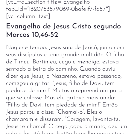
[vc_tta_section title=”Evangelho”
tab_id=”1620753579069-0bafe1f7-fd57″]
[vc_column_text]
Evangelho de Jesus Cristo segundo
Marcos 10,46-52
Naquele tempo, Jesus saiu de Jericó, junto com
seus discípulos e uma grande multidão. O filho
de Timeu, Bartimeu, cego e mendigo, estava
sentado à beira do caminho. Quando ouviu
dizer que Jesus, o Nazareno, estava passando,
começou a gritar: “Jesus, filho de Davi, tem
piedade de mim!” Muitos o repreendiam para
que se calasse. Mas ele gritava mais ainda:
“Filho de Davi, tem piedade de mim!” Então
Jesus parou e disse: “Chamai-o”. Eles o
chamaram e disseram: “Coragem, levanta-te,
Jesus te chama!” O cego jogou o manto, deu um
pulo e foi até Jesus. Então Jesus lhe perguntou: