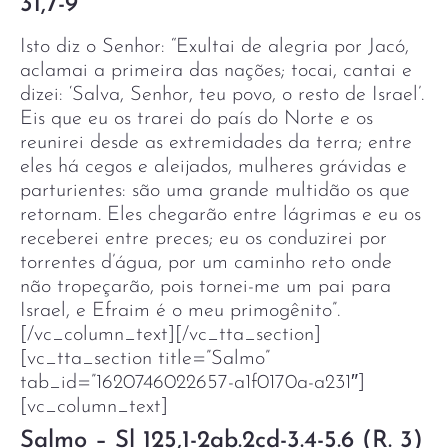
31,7-9
Isto diz o Senhor: “Exultai de alegria por Jacó,
aclamai a primeira das nações; tocai, cantai e
dizei: ‘Salva, Senhor, teu povo, o resto de Israel’.
Eis que eu os trarei do país do Norte e os
reunirei desde as extremidades da terra; entre
eles há cegos e aleijados, mulheres grávidas e
parturientes: são uma grande multidão os que
retornam. Eles chegarão entre lágrimas e eu os
receberei entre preces; eu os conduzirei por
torrentes d’água, por um caminho reto onde
não tropeçarão, pois tornei-me um pai para
Israel, e Efraim é o meu primogênito”.
[/vc_column_text][/vc_tta_section]
[vc_tta_section title=”Salmo”
tab_id=”1620746022657-a1f0170a-a231″]
[vc_column_text]
Salmo – Sl 125,1-2ab.2cd-3.4-5.6 (R. 3)