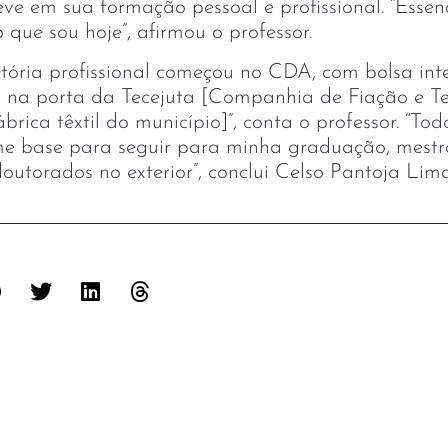
eve em sua formação pessoal e profissional. “Esse
 que sou hoje”, afirmou o professor.
etória profissional começou no CDA, com bolsa int
 na porta da Tecejuta [Companhia de Fiação e T
brica têxtil do município]”, conta o professor. “To
me base para seguir para minha graduação, mest
outorados no exterior”, conclui Celso Pantoja Lima