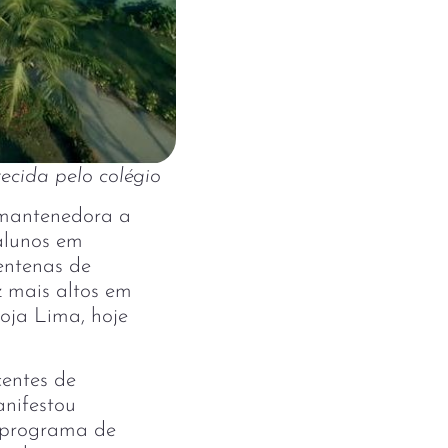
ecida pelo colégio
 mantenedora a
alunos em
entenas de
 mais altos em
toja Lima, hoje
centes de
anifestou
o programa de