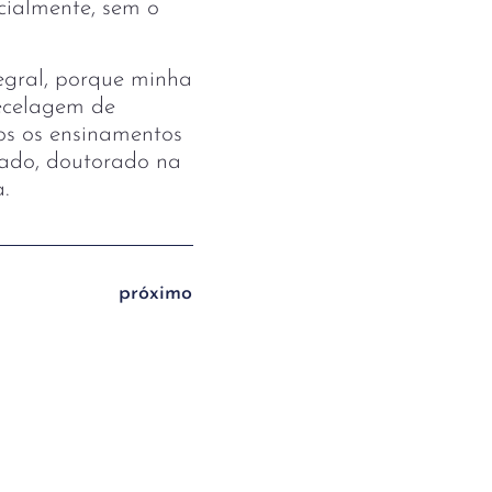
ncialmente, sem o
egral, porque minha
ecelagem de
dos os ensinamentos
rado, doutorado na
.
próximo