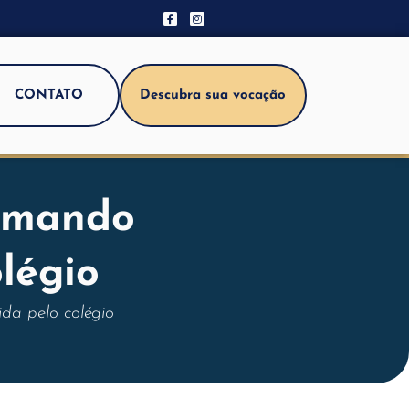
CONTATO
Descubra sua vocação
Amando
légio
da pelo colégio