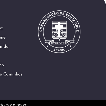
uz
ame
ando
po
é Caminhos
ido por
mncom