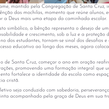
me, mantido pela Congregação de Santa Cruz, ini
bênção das mochilas, momento que reúne alunos, 
iar a Deus mais uma etapa da caminhada escolar.
to simbólico, a bênção representa o desejo de u
sabilidade e crescimento, sob a luz e a proteção d
ano dos estudantes, tornam-se sinal dos desafios e
esso educativo ao longo dos meses, agora coloc
 de Santa Cruz, começar o ano em oração reafi
rações, promovendo uma formação integral que un
mento fortalece a identidade da escola como espa
ia cristã.
letivo seja conduzido com sabedoria, perseverança
sinta acompanhado pela graça de Deus em sua tra