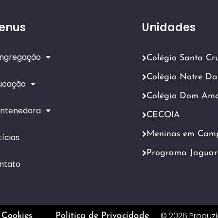
enus
Unidades
ngregação
Colégio Santa Cr
Colégio Notre D
ucação
Colégio Dom Am
ntenedora
CECOIA
Meninas em Cam
ícias
Programa Jaguar
ntato
© 2026 Produz
 Cookies
Política de Privacidade