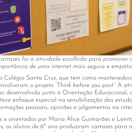
artazes foi a atividade escolhida para promover a
mportância de uma internet mais segura e empáti
do Colégio Santa Cruz, que tem como mantenedo
envolveram o projeto
“Think before you post”
. A at
 foi desenvolvida junto à Orientação Educacional,
 teve enfoque especial na sensibilização dos estud
ormações pessoais, opiniões e julgamentos na inte
s e orientados por Maria Alice Guimarães e Lenit
lês, os alunos de 6º ano produziram cartazes par