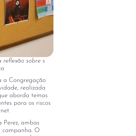
 reflexão sobre s
ca
ra a Congregação
ividade, realizada
 que aborda temas
antes para os riscos
rnet.
a Perez, ambas
a a campanha. O