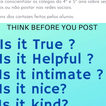
era conscientizar os colegas do 4º e 5º ano sobre 
s ou não postar nas redes sociais.
ns dos cartazes feitos pelos alunos: