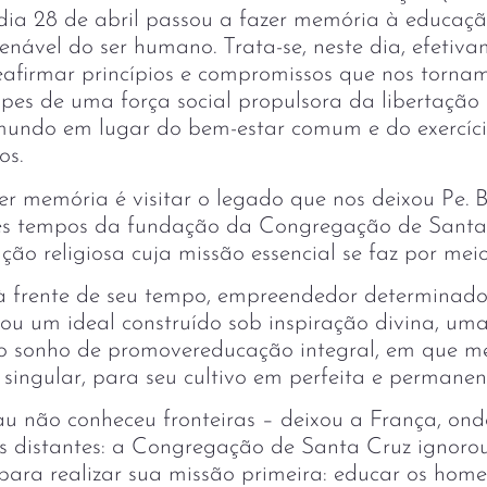
dia 28 de abril passou a fazer memória à educação
enável do ser humano. Trata-se, neste dia, efetiva
reafirmar princípios e compromissos que nos torna
ipes de uma força social propulsora da libertação
undo em lugar do bem-estar comum e do exercício
os.
r memória é visitar o legado que nos deixou Pe. B
tes tempos da fundação da Congregação de Santa
ão religiosa cuja missão essencial se faz por mei
 frente de seu tempo, empreendedor determinado
ou um ideal construído sob inspiração divina, um
 sonho de promovereducação integral, em que m
singular, para seu cultivo em perfeita e permanen
u não conheceu fronteiras – deixou a França, onde
s distantes: a Congregação de Santa Cruz ignorou
 para realizar sua missão primeira: educar os hom