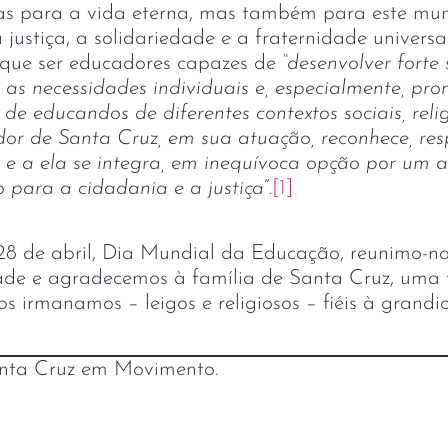
s para a vida eterna, mas também para este mun
ustiça, a solidariedade e a fraternidade universal
que ser educadores capazes de
“desenvolver forte 
 as necessidades individuais e, especialmente, pr
de educandos de diferentes contextos sociais, relig
or de Santa Cruz, em sua atuação, reconhece, resp
l e a ela se integra, em inequívoca opção por um a
 para a cidadania e a justiça
”.
[1]
 28 de abril, Dia Mundial da Educação, reunimo-n
e e agradecemos à família de Santa Cruz, uma 
os irmanamos – leigos e religiosos – fiéis à grand
nta Cruz em Movimento.