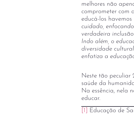
melhores não apena
comprometer com a j
educá-los havemos 
cuidado, enfocando
verdadeira inclusão 
Indo além, o educad
diversidade cultura
enfatiza a educação
Neste tão peculiar
saúde da humanidad
Na essência, nela n
educar.
[1]
Educação de Sa