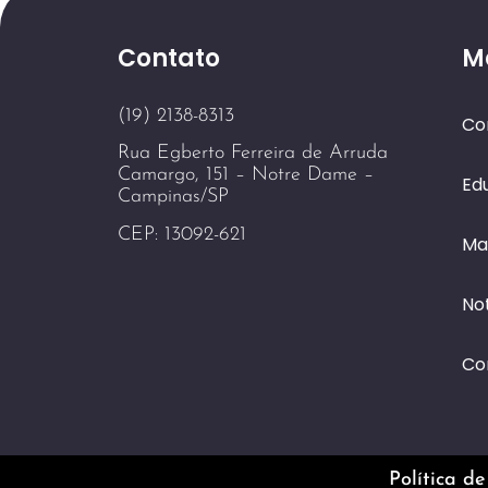
Contato
M
(19) 2138-8313
Co
Rua Egberto Ferreira de Arruda
Camargo, 151 – Notre Dame –
Ed
Campinas/SP
CEP: 13092-621
Ma
Not
Co
Política de