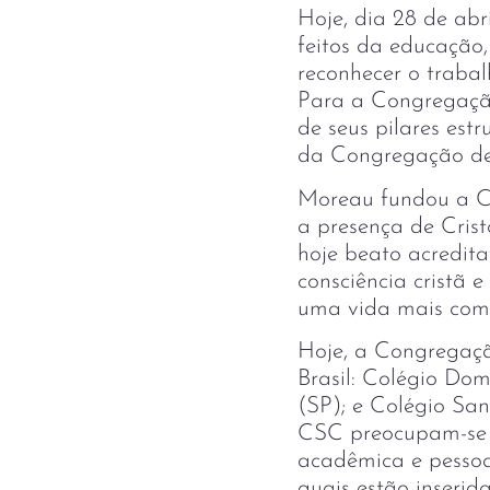
Hoje, dia 28 de ab
feitos da educação,
reconhecer o traba
Para a Congregaçã
de seus pilares est
da Congregação de
Moreau fundou a Co
a presença de Cris
hoje beato acredit
consciência cristã 
uma vida mais compl
Hoje, a Congregaçã
Brasil: Colégio D
(SP); e Colégio San
CSC preocupam-se e
acadêmica e pesso
quais estão inserid