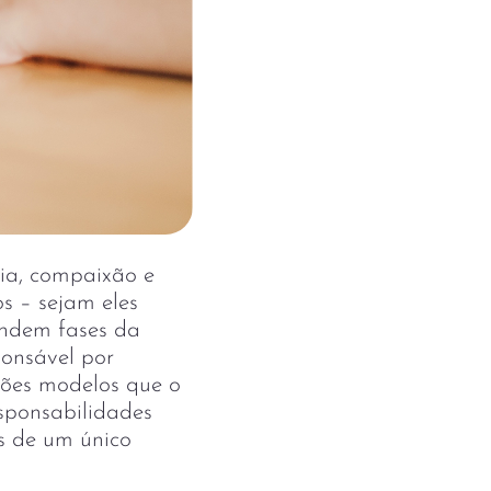
tia, compaixão e
s – sejam eles
endem fases da
ponsável por
lições modelos que o
esponsabilidades
s de um único