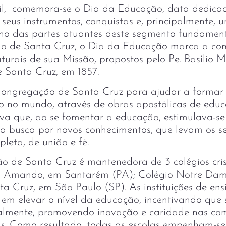
ril, comemora-se o Dia da Educação, data dedica
 seus instrumentos, conquistas e, principalmente,
lho das partes atuantes deste segmento fundament
o de Santa Cruz, o Dia da Educação marca a c
ruturais de sua Missão, propostos pelo Pe. Basílio 
 Santa Cruz, em 1857.
ngregação de Santa Cruz para ajudar a formar e
to no mundo, através de obras apostólicas de edu
ava que, ao se fomentar a educação, estimulava-
e a busca por novos conhecimentos, que levam os 
eta, de união e fé.
o de Santa Cruz é mantenedora de 3 colégios cri
om Amando, em Santarém (PA); Colégio Notre Da
ta Cruz, em São Paulo (SP). As instituições de en
m elevar o nível da educação, incentivando que 
almente, promovendo inovação e caridade nas co
as. Como resultado, todas as escolas empenham-se