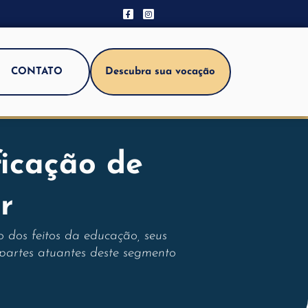
CONTATO
Descubra sua vocação
ficação de
r
 dos feitos da educação, seus
 partes atuantes deste segmento