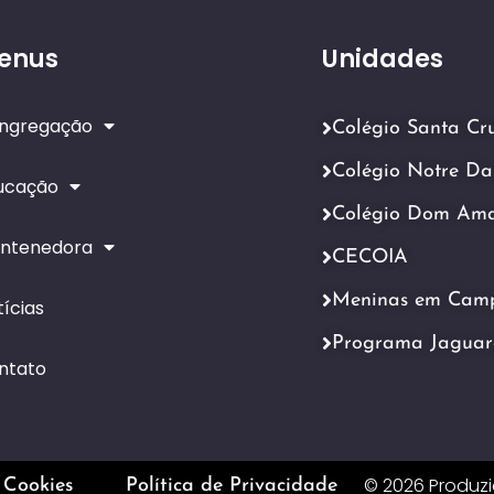
enus
Unidades
ngregação
Colégio Santa Cr
Colégio Notre D
ucação
Colégio Dom Am
ntenedora
CECOIA
Meninas em Cam
ícias
Programa Jaguar
ntato
© 2026 Produz
 Cookies
Política de Privacidade