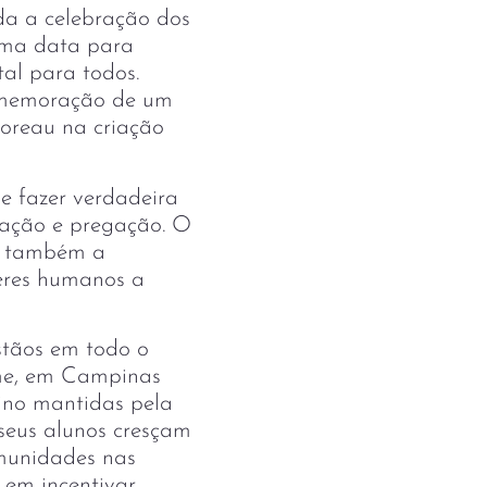
da a celebração dos
 uma data para
al para todos.
omemoração de um
Moreau na criação
 fazer verdadeira
cação e pregação. O
se também a
seres humanos a
stãos em todo o
me, em Campinas
sino mantidas pela
seus alunos cresçam
munidades nas
 em incentivar