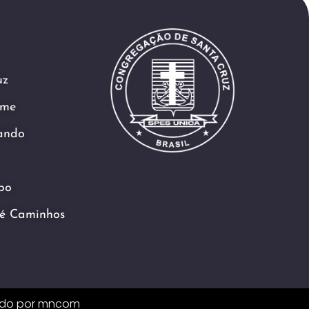
uz
ame
ando
po
é Caminhos
ido por
mncom