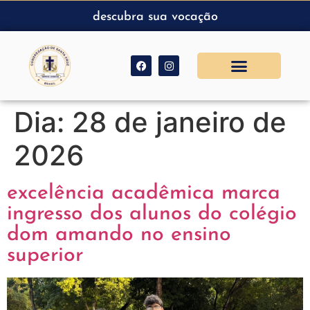
descubra sua vocação
Dia:
28 de janeiro de
2026
excelência acadêmica marca
ingresso dos alunos do colégio
dom amando no ensino
superior