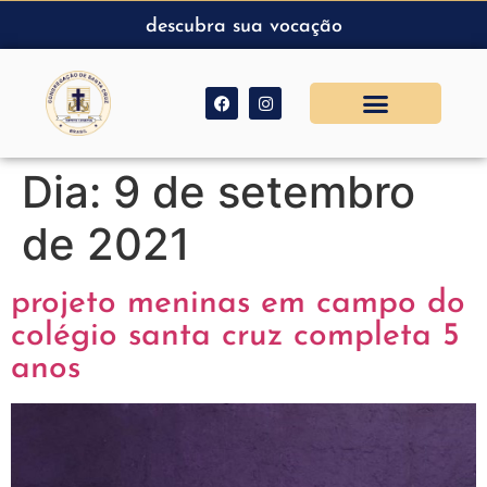
descubra sua vocação
Dia:
9 de setembro
de 2021
projeto meninas em campo do
colégio santa cruz completa 5
anos