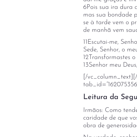
6Pois sua ira dura
mas sua bondade pe
se à tarde vem o pra
de manhã vem sauda
11Escutai-me, Senho
Sede, Senhor, o meu
12Transformastes o
13Senhor meu Deus,
[/vc_column_text][/
tab_id=”162075356
Leitura da Segu
Irmãos: Como tendes
caridade de que vo
obra de generosida