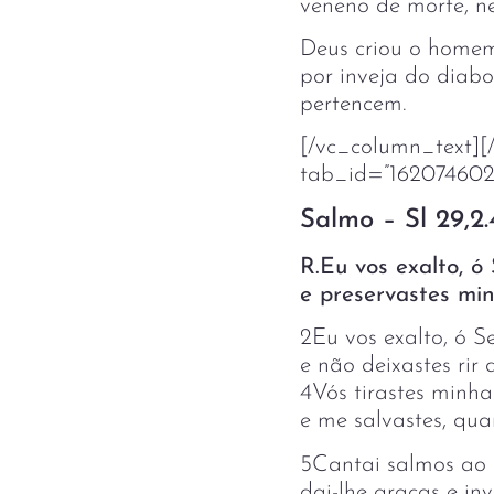
veneno de morte, ne
Deus criou o homem
por inveja do diab
pertencem.
[/vc_column_text][/
tab_id=”162074602
Salmo – Sl 29,2.4
R.Eu vos exalto, ó 
e preservastes min
2Eu vos exalto, ó Se
e não deixastes rir
4Vós tirastes minh
e me salvastes, qu
5Cantai salmos ao S
dai-lhe graças e in