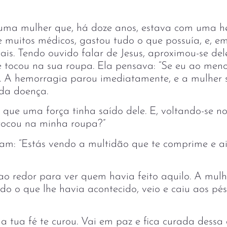
 uma mulher que, há doze anos, estava com uma h
 muitos médicos, gastou tudo o que possuía, e, em
is. Tendo ouvido falar de Jesus, aproximou-se del
e tocou na sua roupa. Ela pensava: “Se eu ao men
a”. A hemorragia parou imediatamente, e a mulher s
da doença.
 que uma força tinha saído dele. E, voltando-se n
tocou na minha roupa?”
eram: “Estás vendo a multidão que te comprime e a
ao redor para ver quem havia feito aquilo. A mulh
o o que lhe havia acontecido, veio e caiu aos pés 
a, a tua fé te curou. Vai em paz e fica curada dessa