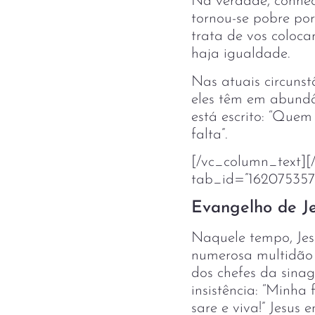
Na verdade, conhece
tornou-se pobre por
trata de vos colocar
haja igualdade.
Nas atuais circunst
eles têm em abundâ
está escrito: “Que
falta”.
[/vc_column_text][/
tab_id=”162075357
Evangelho de Je
Naquele tempo, Jes
numerosa multidão s
dos chefes da sinag
insistência: “Minha
sare e viva!” Jesu