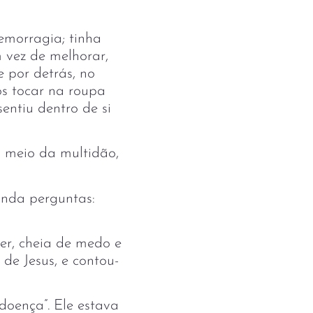
emorragia; tinha
 vez de melhorar,
e por detrás, no
os tocar na roupa
entiu dentro de si
o meio da multidão,
inda perguntas:
er, cheia de medo e
de Jesus, e contou-
 doença”. Ele estava