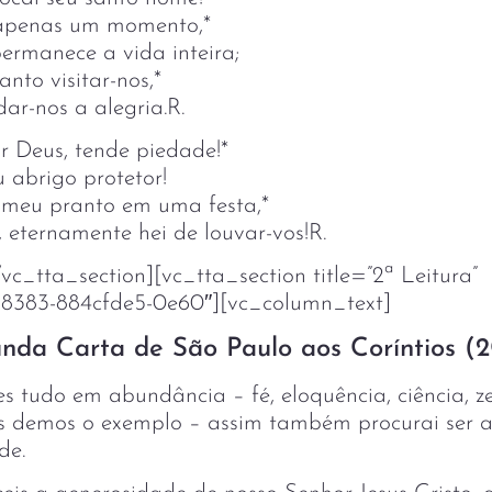
 apenas um momento,*
rmanece a vida inteira;
nto visitar-nos,*
r-nos a alegria.R.
r Deus, tende piedade!*
 abrigo protetor!
 meu pranto em uma festa,*
 eternamente hei de louvar-vos!R.
vc_tta_section][vc_tta_section title=”2ª Leitura”
8383-884cfde5-0e60″][vc_column_text]
nda Carta de São Paulo aos Coríntios (2Co
 tudo em abundância – fé, eloquência, ciência, ze
s demos o exemplo – assim também procurai ser 
de.