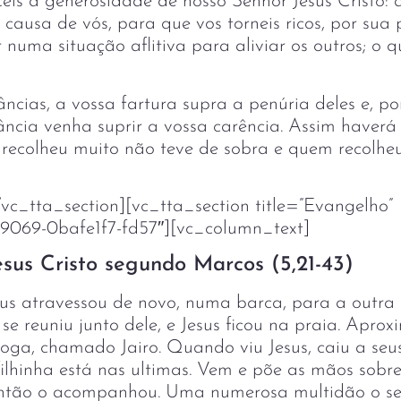
is a generosidade de nosso Senhor Jesus Cristo: d
 causa de vós, para que vos torneis ricos, por sua
 numa situação aflitiva para aliviar os outros; o 
âncias, a vossa fartura supra a penúria deles e, po
ncia venha suprir a vossa carência. Assim haverá
m recolheu muito não teve de sobra e quem recolhe
vc_tta_section][vc_tta_section title=”Evangelho”
9069-0bafe1f7-fd57″][vc_column_text]
sus Cristo segundo Marcos (5,21-43)
us atravessou de novo, numa barca, para a out
e reuniu junto dele, e Jesus ficou na praia. Aprox
oga, chamado Jairo. Quando viu Jesus, caiu a seu
 filhinha está nas ultimas. Vem e põe as mãos sobre
s então o acompanhou. Uma numerosa multidão o se