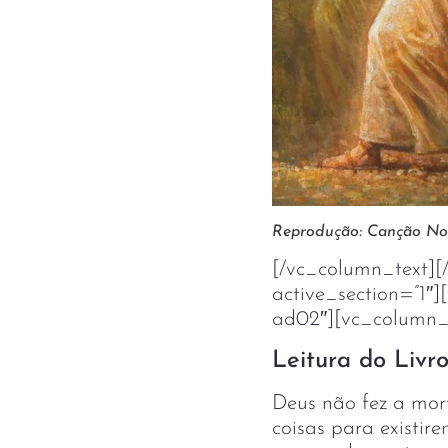
Reprodução: Canção N
[/vc_column_text][
active_section=”1″]
ad02″][vc_column_
Leitura do Livro
Deus não fez a mort
coisas para existir