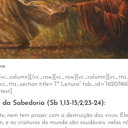
ova
/vc_column][/vc_row][vc_row][vc_column][vc_tta
[vc_tta_section title=”1ª Leitura” tab_id=”1620746
text]
 da Sabedoria (Sb 1,13-15;2,23-24):
e, nem tem prazer com a destruição dos vivos. Ele
em, e as criaturas do mundo são saudáveis: nelas