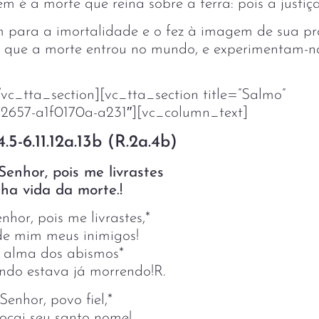
m é a morte que reina sobre a terra: pois a justiça
 para a imortalidade e o fez à imagem de sua pró
o que a morte entrou no mundo, e experimentam-na
vc_tta_section][vc_tta_section title=”Salmo”
2657-a1f0170a-a231″][vc_column_text]
.5-6.11.12a.13b (R.2a.4b)
Senhor, pois me livrastes
ha vida da morte.!
nhor, pois me livrastes,*
 de mim meus inimigos!
a alma dos abismos*
ando estava já morrendo!R.
enhor, povo fiel,*
vocai seu santo nome!