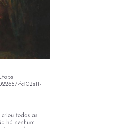
_tabs
022657-fc102e11-
 criou todas as
 não há nenhum