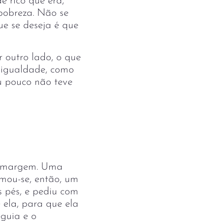
e rico que era,
 pobreza. Não se
que se deseja é que
r outro lado, o que
 igualdade, como
u pouco não teve
ra margem. Uma
imou-se, então, um
s pés, e pediu com
 ela, para que ela
guia e o