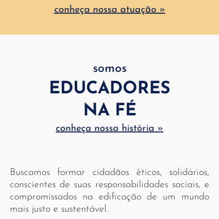
conheça nossa atuação »
conheça nosso trabalho educacional
»
somos
EDUCADORES
NA FÉ
conheça nossa história »
Buscamos formar cidadãos éticos, solidários,
conscientes de suas responsabilidades sociais, e
compromissados na edificação de um mundo
mais justo e sustentável.